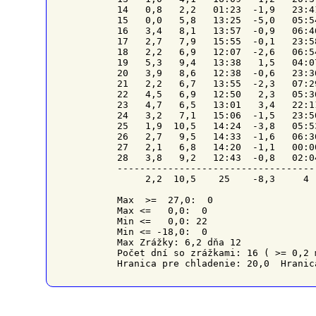
14   0,8   2,2   01:23  -1,9   23:4
15   0,0   5,8   13:25  -5,0   05:5
16   3,4   8,1   13:57  -0,9   06:4
17   2,7   7,9   15:55  -0,1   23:5
18   2,2   6,9   12:07  -2,6   06:5
19   5,3   9,4   13:38   1,5   04:0
20   3,9   8,6   12:38  -0,6   23:3
21   2,2   6,7   13:55  -2,3   07:2
22   4,5   6,9   12:50   2,3   05:3
23   4,7   6,5   13:01   3,4   22:1
24   3,2   7,1   15:06  -1,5   23:5
25   1,9  10,5   14:24  -3,8   05:5
26   2,7   9,5   14:33  -1,6   06:3
27   2,1   6,8   14:20  -1,1   00:0
28   3,8   9,2   12:43  -0,8   02:0
-----------------------------------
     2,2  10,5    25    -8,3     4 
Max  >=  27,0:  0

Max <=   0,0:  0

Min <=   0,0: 22

Min <= -18,0:  0

Max Zrážky: 6,2 dňa 12

Počet dní so zrážkami: 16 ( >= 0,2 