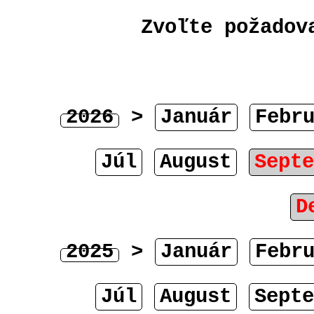
Zvoľte požadov
2026
>
Január
Febr
Júl
August
Septe
D
2025
>
Január
Febr
Júl
August
Septe