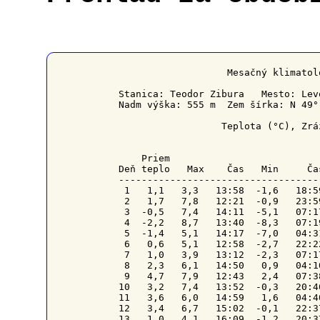
                   Mesačný klimatol
Stanica: Teodor Zibura   Mesto: Lev
Nadm výška: 555 m  Zem šírka: N 49°
                  Teplota (°C), Zrá
    Priem                          
Deň teplo   Max    Čas   Min     Ča
-----------------------------------
 1   1,1   3,3   13:58  -1,6   18:5
 2   1,7   7,8   12:21  -0,9   23:5
 3  -0,5   7,4   14:11  -5,1   07:1
 4  -2,2   8,7   13:40  -8,3   07:1
 5  -1,4   5,1   14:17  -7,0   04:3
 6   0,6   5,1   12:58  -2,7   22:2
 7   1,0   3,9   13:12  -2,3   07:1
 8   2,3   6,1   14:50   0,9   04:1
 9   4,7   7,9   12:43   2,4   07:3
10   3,2   7,4   13:52  -0,3   20:4
11   3,6   6,0   14:59   1,6   04:4
12   3,4   6,7   15:02  -0,1   22:3
13   1,0   4,1   16:09  -1,2   20:3