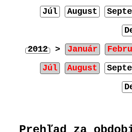
Júl
August
Septe
D
2012
>
Január
Febr
Júl
August
Septe
D
Prehľad za obdob